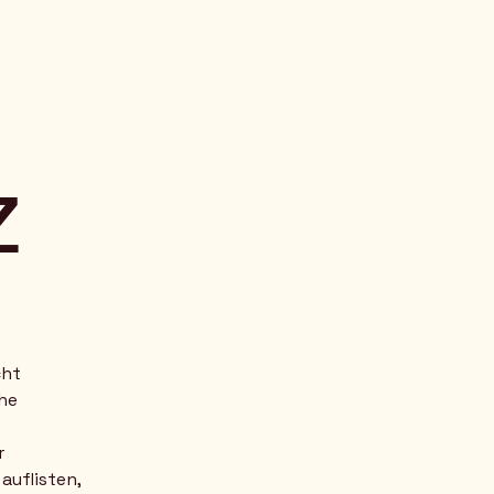
z
cht
che
r
auflisten,