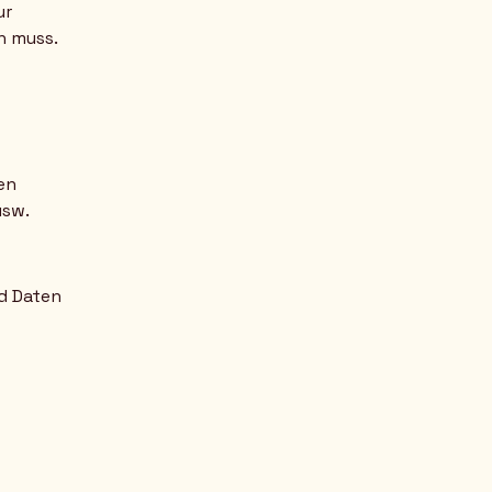
ur
n muss.
en
usw.
d Daten