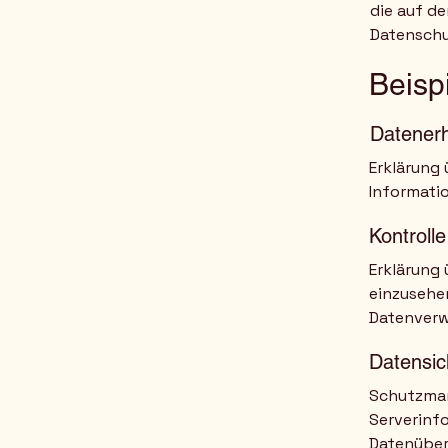
die auf de
Datenschu
Beispi
Datener
Erklärung
Informatio
Kontroll
Erklärung
einzusehen
Datenver
Datensic
Schutzmaß
Serverinf
Datenüber